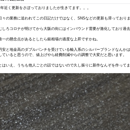
2年近く更新をさぼっておりましたが生きてます。。。
日々の業務に追われてこの日記だけではなく、SNSなどの更新も滞っており
むしろコロナが明けてから大阪の街にはインバウンド需要が激化しており過
唯一の懸念点があるとしたら銀相場の過度な上昇ですかね。
円安と地金高のダブルパンチを受けている輸入系のシルバーブランドなんかは
していると思うので、値上げやら経費削減やらの調整で大変だと思います。
とはいえ、うちも他人ごとの話ではないので久し振りに新作なんぞを作って