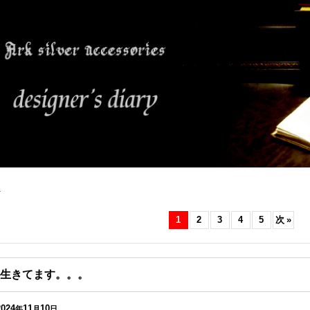
件
1
2
3
4
5
次
»
生きてます。。。
2024
11
10
年
月
日