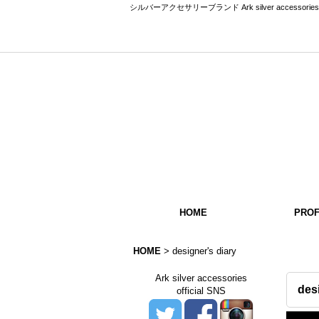
シルバーアクセサリーブランド Ark silver acce
HOME
PROF
HOME
>
designer's diary
Ark silver accessories
des
official SNS