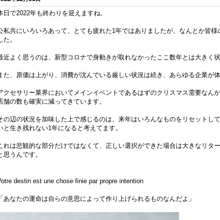
本日で2022年も終わりを迎えますね。
公私共にいろいろあって、とても疲れた1年ではありましたが、なんとか皆様
した。
最近よく思うのは、新型コロナで身動きが取れなかったここ数年とは大きく
また、原価は上がり、消費が沈んでいる厳しい状況は続き、あらゆる企業が
アクセサリー業界においてメインイベントであるはずのクリスマス需要なん
店舗の数も確実に減ってきています。
その辺の状況を加味した上で感じるのは、来年はいろんなものをリセットし
いと生き残れない1年になると考えてます。
これは悲観的な部分だけではなくて、正しい選択ができた場合は大きなリタ
と思うんです。
otre destin est une chose finie par propre intention
「あなたの運命は自らの意思によって作り上げられるものなんだよ」