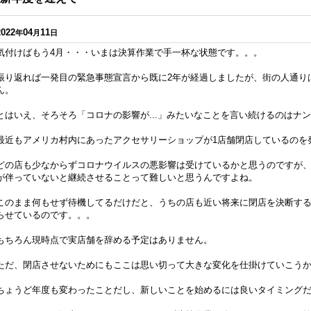
2022
04
11
年
月
日
気付けばもう4月・・・いまは決算作業で手一杯な状態です。。。
振り返れば一発目の緊急事態宣言から既に2年が経過しましたが、街の人通り
ん。
とはいえ、そろそろ「コロナの影響が...」みたいなことを言い続けるのはナ
最近もアメリカ村内にあったアクセサリーショップが1店舗閉店しているのを
どの店も少なからずコロナウイルスの悪影響は受けているかと思うのですが
が伴っていないと継続させることって難しいと思うんですよね。
このまま何もせず待機してるだけだと、うちの店も近い将来に閉店を決断す
らせているのです。。。
もちろん現時点で実店舗を辞める予定はありません。
ただ、閉店させないためにもここは思い切って大きな変化を仕掛けていこう
ちょうど年度も変わったことだし、新しいことを始めるには良いタイミング