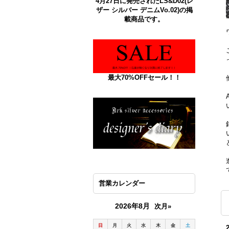
4月27日に発売されたLS&D02(レ
ザー シルバー デニムVo.02)の掲
載商品です。
最大70%OFFセール！！
営業カレンダー
2026年8月
次月»
日
月
火
水
木
金
土