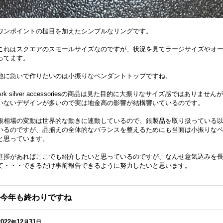
ワンポイントの槌目を加えたシンプルなリングです。
これはスクエアのスモールサイズなのですが、状況を見てラージサイズやオ
ってます。
他に急いで作りたいのは小振りなペンダントトップですね。
Ark silver accessoriesの商品は見た目的に大振りなサイズ感ではあり
いないデザインが多いので実は地金高の影響が結構響いているのです。
銀相場の変動は世界的な動きに連動しているので、銀製品を取り扱っている
いるのですが、品揃えの全体的なバランスを整えるためにも当面は小振りな
と思っています。
進捗があればここでも紹介したいと思っているのですが、なんせ意気込みを
て・・・できるだけ事前報告できるように努力したいと思います。
今年も終わりですね
2022
12
31
年
月
日