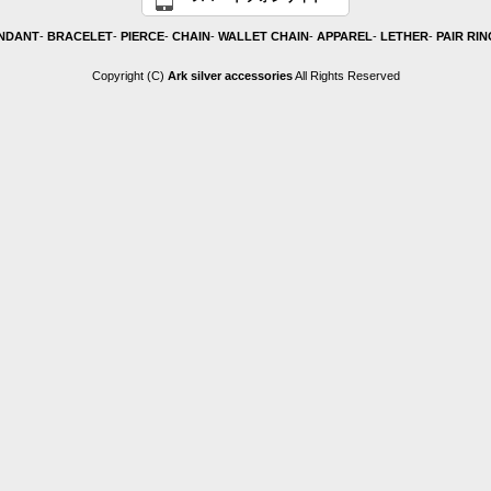
NDANT
-
BRACELET
-
PIERCE
-
CHAIN
-
WALLET CHAIN
-
APPAREL
-
LETHER
-
PAIR RIN
Copyright (C)
Ark silver accessories
All Rights Reserved