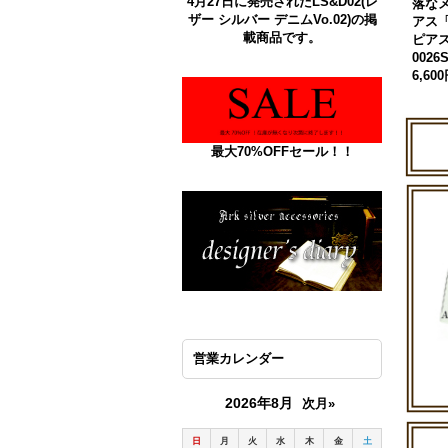
4月27日に発売されたLS&D02(レ
落な
ザー シルバー デニムVo.02)の掲
アス
載商品です。
ピア
0026
6,60
最大70%OFFセール！！
営業カレンダー
2026年8月
次月»
日
月
火
水
木
金
土