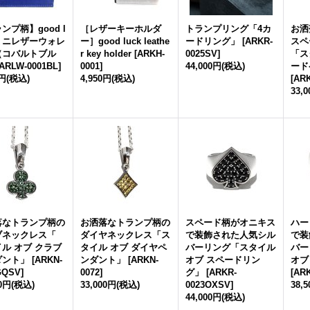
ンプ柄】good l
［レザーキーホルダ
トランプリング「4カ
お洒
 ミニレザーウォレ
ー］good luck leathe
ードリング」
[
ARKR-
スペ
（コバルトブル
r key holder
[
ARKH-
0025SV
]
「ス
ARLW-0001BL
]
0001
]
44,000円
(税込)
ード
0円
(税込)
4,950円
(税込)
[
AR
33,
落なトランプ柄の
お洒落なトランプ柄の
スペード柄がオニキス
ハー
ブネックレス「
ダイヤネックレス「ス
で装飾された人気シル
で装
ル オブ クラブ
タイル オブ ダイヤペ
バーリング「スタイル
バー
ダント」
[
ARKN-
ンダント」
[
ARKN-
オブ スペードリン
オブ
GQSV
]
0072
]
グ」
[
ARKR-
[
AR
00円
(税込)
33,000円
(税込)
0023OXSV
]
38,
44,000円
(税込)