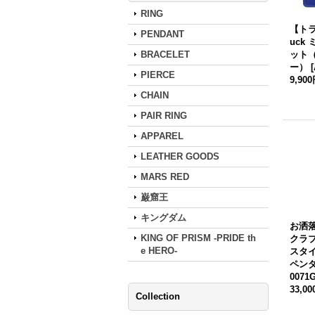
RING
【トラ
PENDANT
uck
ット
BRACELET
ー）
[
PIERCE
9,90
CHAIN
PAIR RING
APPAREL
LEATHER GOODS
MARS RED
巌窟王
キングダム
お洒
KING OF PRISM -PRIDE th
クラ
e HERO-
スタイ
ペン
0071
33,0
Collection