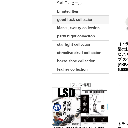
SALE / セール
Limited Item
good luck collection
Men's jewelry collection
party night collection
［ト
star light collection
型の
attractive skull collection
ピア
ブ 
horse shoe collection
[
ARKP
feather collection
6,60
[プレス情報]
トラ