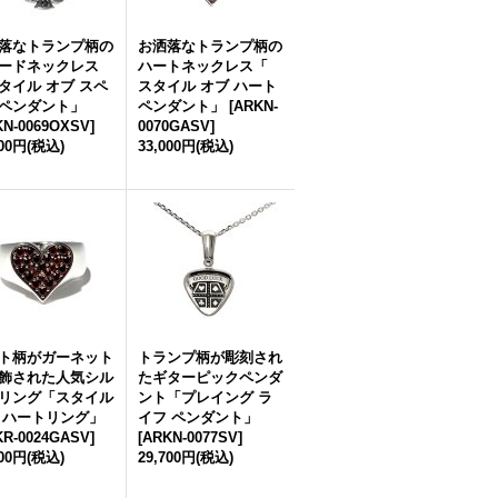
落なトランプ柄の
お洒落なトランプ柄の
ードネックレス
ハートネックレス「
タイル オブ スペ
スタイル オブ ハート
ペンダント」
ペンダント」
[
ARKN-
KN-0069OXSV
]
0070GASV
]
000円
(税込)
33,000円
(税込)
ト柄がガーネット
トランプ柄が彫刻され
飾された人気シル
たギターピックペンダ
リング「スタイル
ント「プレイング ラ
 ハートリング」
イフ ペンダント」
KR-0024GASV
]
[
ARKN-0077SV
]
500円
(税込)
29,700円
(税込)