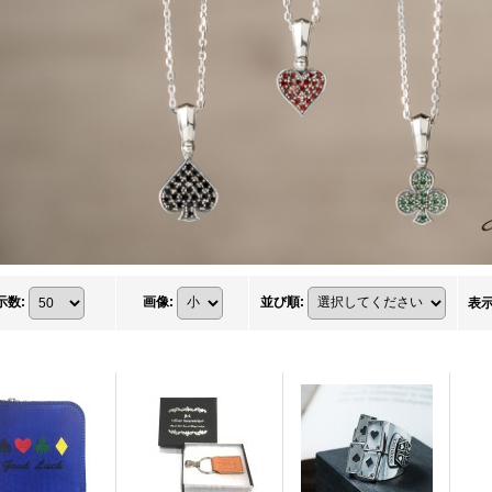
示数
:
画像
:
並び順
:
表