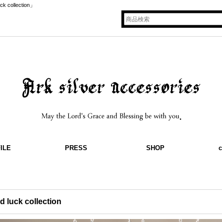
llection」
ILE
PRESS
SHOP
c
d luck collection