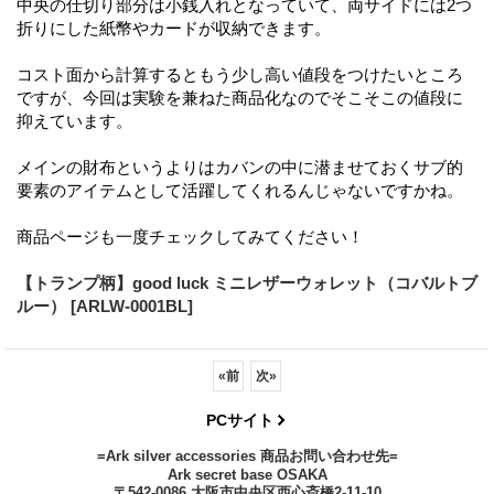
中央の仕切り部分は小銭入れとなっていて、両サイドには2つ
折りにした紙幣やカードが収納できます。
コスト面から計算するともう少し高い値段をつけたいところ
ですが、今回は実験を兼ねた商品化なのでそこそこの値段に
抑えています。
メインの財布というよりはカバンの中に潜ませておくサブ的
要素のアイテムとして活躍してくれるんじゃないですかね。
商品ページも一度チェックしてみてください！
【トランプ柄】good luck ミニレザーウォレット（コバルトブ
ルー） [ARLW-0001BL]
«
前
次
»
PCサイト
=Ark silver accessories 商品お問い合わせ先=
Ark secret base OSAKA
〒542-0086 大阪市中央区西心斎橋2-11-10