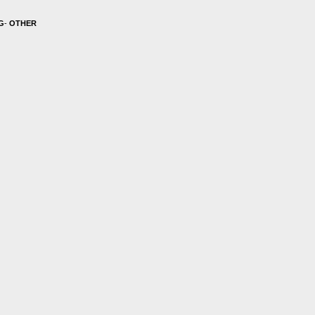
G
-
OTHER