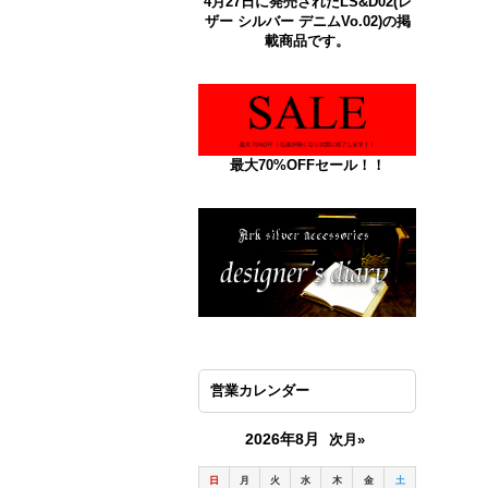
4月27日に発売されたLS&D02(レ
ザー シルバー デニムVo.02)の掲
載商品です。
最大70%OFFセール！！
営業カレンダー
2026年8月
次月»
日
月
火
水
木
金
土