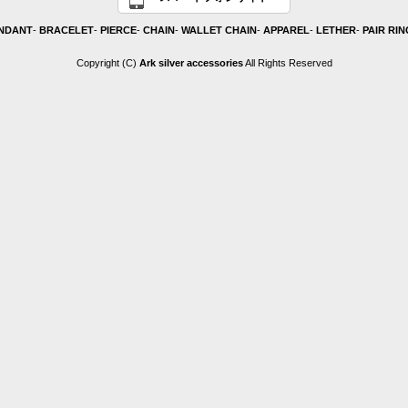
NDANT
-
BRACELET
-
PIERCE
-
CHAIN
-
WALLET CHAIN
-
APPAREL
-
LETHER
-
PAIR RIN
Copyright (C)
Ark silver accessories
All Rights Reserved