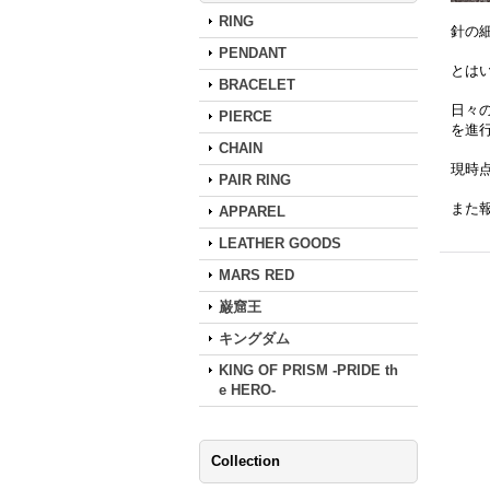
RING
針の
PENDANT
とは
BRACELET
日々
PIERCE
を進
CHAIN
現時
PAIR RING
また
APPAREL
LEATHER GOODS
MARS RED
巌窟王
キングダム
KING OF PRISM -PRIDE th
e HERO-
Collection