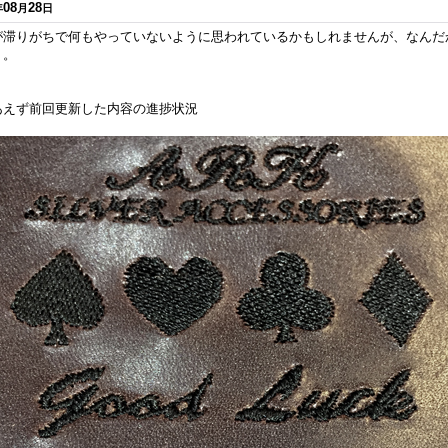
08
28
年
月
日
が滞りがちで何もやっていないように思われているかもしれませんが、なんだ
。。
あえず前回更新した内容の進捗状況