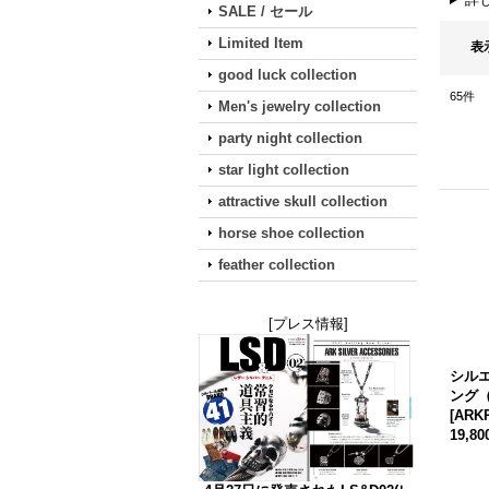
SALE / セール
Limited Item
表
good luck collection
65
件
Men's jewelry collection
party night collection
star light collection
attractive skull collection
horse shoe collection
feather collection
[プレス情報]
シル
ング
[
ARKR
19,8