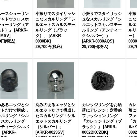
ホースシューリン
小振りでスタイリッシ
小振りでスタイリッシ
小振
シャドウクロスホ
ュなスカルリング「シ
ュなスカルリング「シ
ュな
シューリング（ア
ルエットスカルスモー
ルエットスカルスモー
ルエ
スト）」
[
ARKR-
ルリング（ブラッ
ルリング（アンティー
ルリ
AMSV
]
ク）」
[
ARKR-
クシルバー）」
ー）
00円
(税込)
0030BK
]
[
ARKR-0030AQS
]
003
29,700円
(税込)
29,700円
(税込)
29,
のあるエッジとシ
丸みのあるエッジとシ
カレッジリングをお洒
カレ
ットだけで構成し
ルエットだけで構成し
落にアレンジ！定番的
落に
カルリング「シル
たスカルリング「シル
ファッションリング
ファ
トスカルリング
エットスカルリング
「カレッジリング（ブ
「カ
ンティークシルバ
（シルバー）」
ラック）」
[
ARKR-
ルバ
」
[
ARKR-
[
ARKR-0029SV
]
0002BKCZBK
]
000