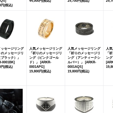
AQS
]
44,000円
(税込)
29,700円
(税込)
29,
00円
(税込)
メッセージリング
人気メッセージリング
人気メッセージリング
人気
りのメッセージリ
「祈りのメッセージリ
「祈りのメッセージリ
「祈
（ブラック）」
ング（ピンクゴール
ング（アンティークシ
ング
-0001BK
]
ド）」
[
ARKR-
ルバー）」
[
ARKR-
[
ARK
00円
(税込)
0001APG
]
0001AQS
]
19,
19,800円
(税込)
19,800円
(税込)