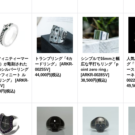
フィニティーマー
トランプリング「4カ
シンプルで16mmと幅
人気
∞）が彫刻された
ードリング」
[
ARKR-
広な平打ちリング「p
グ「
のシルバーリング
0025SV
]
oint zero ring」
ース
ンフィニート ル
44,000円
(税込)
[
ARKR-0028SV
]
ーネ
リング」
[
ARKR-
38,500円
(税込)
002
SV
]
49,
00円
(税込)