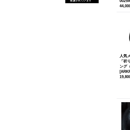
0029
44,0
人気
「祈
ング
[
ARKR
19,8