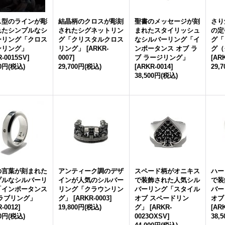
ス型のラインが彫
結晶柄のクロスが彫刻
聖書のメッセージが刻
さり
れたシンプルなシ
されたシグネットリン
まれたスタイリッシュ
の定
ーリング「クロス
グ「クリスタルクロス
なシルバーリング「イ
グ「
ンリング」
リング」
[
ARKR-
ンポータンス オブ ラ
グ（
-0015SV
]
0007
]
ブ ラージリング」
[
ARK
00円
(税込)
29,700円
(税込)
[
ARKR-0014
]
29,
38,500円
(税込)
の言葉が刻まれた
アンティーク調のデザ
スペード柄がオニキス
ハー
プルなシルバーリ
インが人気のシルバー
で装飾された人気シル
で装
「インポータンス
リング「クラウンリン
バーリング「スタイル
バー
ラブリング」
グ」
[
ARKR-0003
]
オブ スペードリン
オブ
-0012
]
19,800円
(税込)
グ」
[
ARKR-
[
AR
00円
(税込)
0023OXSV
]
38,