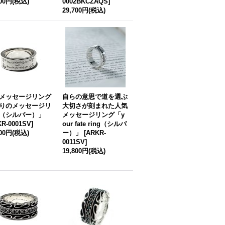
700円
(税込)
0002BKCZAQS
]
29,700円
(税込)
メッセージリング
自らの意思で道を選ぶ
りのメッセージリ
大切さが刻まれた人気
（シルバー）」
メッセージリング「y
R-0001SV
]
our fate ring（シルバ
800円
(税込)
ー）」
[
ARKR-
0011SV
]
19,800円
(税込)