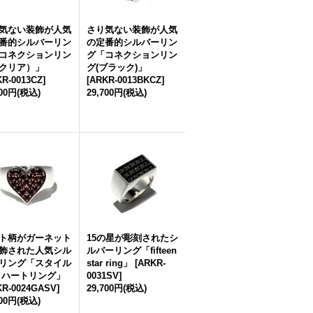
気ない装飾が人気
さり気ない装飾が人気
番的シルバーリン
の定番的シルバーリン
コネクションリン
グ「コネクションリン
クリア）」
グ(ブラック)」
R-0013CZ
]
[
ARKR-0013BKCZ
]
700円
(税込)
29,700円
(税込)
ト柄がガーネット
15の星が彫刻されたシ
飾された人気シル
ルバーリング「fifteen
リング「スタイル
star ring」
[
ARKR-
 ハートリング」
0031SV
]
KR-0024GASV
]
29,700円
(税込)
500円
(税込)