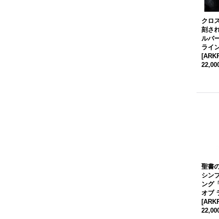
クロ
刻さ
ルバ
ライ
[
ARKR
22,0
聖書
シン
ング
オブ 
[
ARKR
22,0