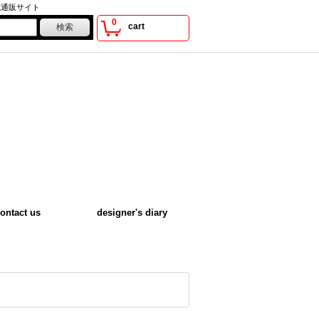
式通販サイト
0
cart
ontact us
designer's diary