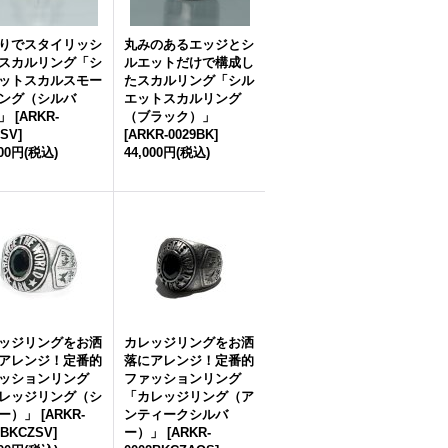
りでスタイリッシ
丸みのあるエッジとシ
スカルリング「シ
ルエットだけで構成し
ットスカルスモー
たスカルリング「シル
ング（シルバ
エットスカルリング
」
[
ARKR-
（ブラック）」
0SV
]
[
ARKR-0029BK
]
700円
(税込)
44,000円
(税込)
ッジリングをお洒
カレッジリングをお洒
アレンジ！定番的
落にアレンジ！定番的
ッションリング
ファッションリング
レッジリング（シ
「カレッジリング（ア
ー）」
[
ARKR-
ンティークシルバ
2BKCZSV
]
ー）」
[
ARKR-