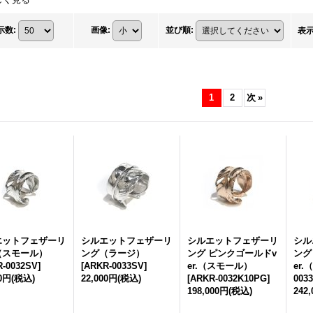
示数
:
画像
:
並び順
:
表
1
2
次
»
エットフェザーリ
シルエットフェザーリ
シルエットフェザーリ
シル
（スモール）
ング（ラージ）
ング ピンクゴールドv
ング
-0032SV
]
[
ARKR-0033SV
]
er.（スモール）
er
00円
(税込)
22,000円
(税込)
[
ARKR-0032K10PG
]
003
198,000円
(税込)
242