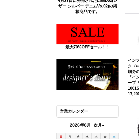
4月27日に発売されたLS&D02(レ
ザー シルバー デニムVo.02)の掲
載商品です。
最大70%OFFセール！！
イン
ク（
細身
「イ
ープ 
1001
13,2
営業カレンダー
2026年8月
次月»
日
月
火
水
木
金
土