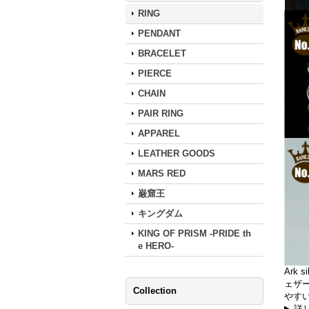
RING
PENDANT
BRACELET
PIERCE
CHAIN
PAIR RING
APPAREL
LEATHER GOODS
MARS RED
巌窟王
キングダム
KING OF PRISM -PRIDE th
e HERO-
Ark
ェザ
Collection
やす
詳