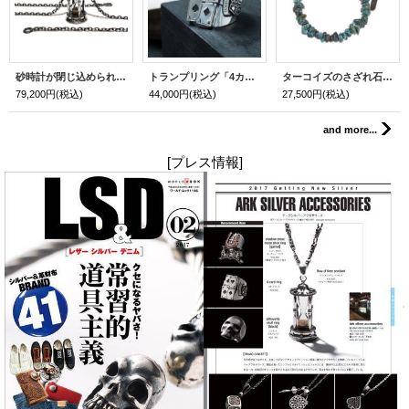
砂時計が閉じ込められた人気シルバーネックレス「フローオブタイムペンダント（シルバー）」
トランプリング「4カードリング」
ターコイズのさざれ石を使用した人気ブレスレット「ペブルス ターコイズmixブレスレット」
79,200円
(税込)
44,000円
(税込)
27,500円
(税込)
and more...
[プレス情報]