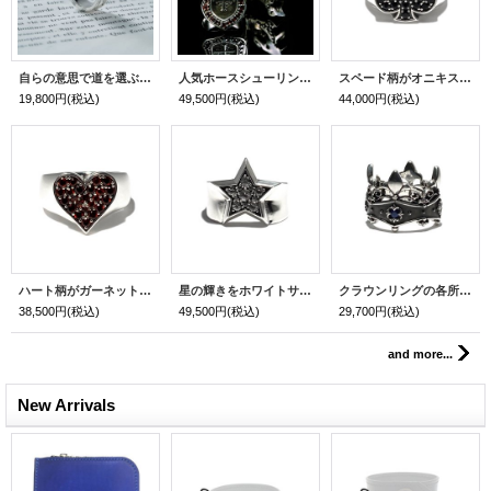
自らの意思で道を選ぶ大切さが刻まれた人気メッセージリング「your fate ring（シルバー）」
人気ホースシューリング「シャドウクロスホースシューリング（ガーネット）」
スペード柄がオニキスで装飾された人気シルバーリング「スタイル オブ スペードリング」
19,800円
(税込)
49,500円
(税込)
44,000円
(税込)
ハート柄がガーネットで装飾された人気シルバーリング「スタイル オブ ハートリング」
星の輝きをホワイトサファイアで表現したシルバーリング「スターライトリング」
クラウンリングの各所に百合の紋章が加えられたシルバーリング「リリークラウンリング」
38,500円
(税込)
49,500円
(税込)
29,700円
(税込)
and more...
New Arrivals