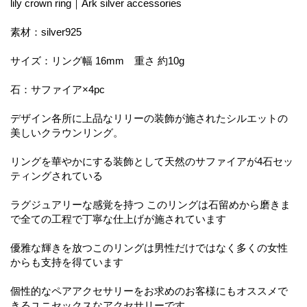
lily crown ring｜Ark silver accessories
素材：silver925
サイズ：リング幅 16mm 重さ 約10g
石：サファイア×4pc
デザイン各所に上品なリリーの装飾が施されたシルエットの
美しいクラウンリング。
リングを華やかにする装飾として天然のサファイアが4石セッ
ティングされている
ラグジュアリーな感覚を持つ このリングは石留めから磨きま
で全ての工程で丁寧な仕上げが施されています
優雅な輝きを放つこのリングは男性だけではなく多くの女性
からも支持を得ています
個性的なペアアクセサリーをお求めのお客様にもオススメで
きるユニセックスなアクセサリーです