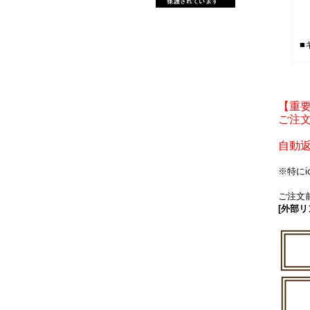
■
【重
ご注文
自動
※特に
ご注文前
[外部リ