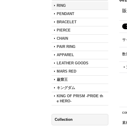
RING
販
PENDANT
BRACELET
PIERCE
CHAIN
サ
PAIR RING
数
APPAREL
LEATHER GOODS
MARS RED
巌窟王
キングダム
KING OF PRISM -PRIDE th
e HERO-
co
Collection
素材