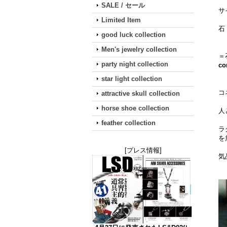
SALE / セール
サ
Limited Item
石
good luck collection
Men's jewelry collection
＝
party night collection
co
star light collection
コ
attractive skull collection
horse shoe collection
人
feather collection
ラ
を
[プレス情報]
気