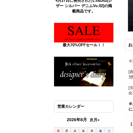
4月27日に発売されたLS&D02(レ
ザー シルバー デニムVo.02)の掲
載商品です。
お
最大70%OFFセール！！
※
[
3
[
出
※
営業カレンダー
に
2026年8月
次月»
【
日
月
火
水
木
金
土