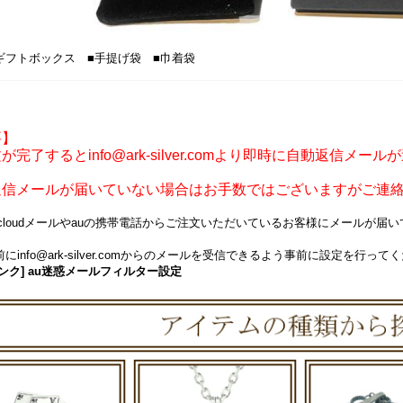
ギフトボックス ■手提げ袋 ■巾着袋
要】
が完了するとinfo@ark-silver.comより即時に自動返信メー
返信メールが届いていない場合はお手数ではございますがご連
icloudメールやauの携帯電話からご注文いただいているお客様にメールが
にinfo@ark-silver.comからのメールを受信できるよう事前に設定を行って
ンク] au迷惑メールフィルター設定