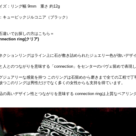
イズ：リング幅 9mm 重さ 約12g
：キュービックジルコニア（ブラック）
石違いでお探しの方はこちら＝
nnection ring(クリア)
ネクションリングはライン上に石が敷き詰められたジュエリー色が強いデザ
と人とのつながりを意味する「connection」をセンターのパヴェ留めで表現
グジュアリーな感覚を持つ このリングは石留めから磨きまで全ての工程で丁
放つこのリングは男性だけでなく多くの女性からも支持を得ています。
品の高いデザイン性とつながりを意味する connection ringは上質なペ