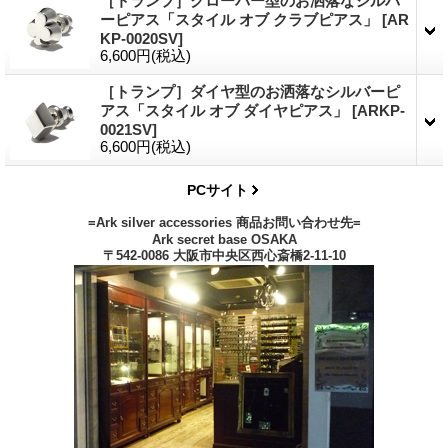
［トランプ］クローバー型のお洒落なシルバ
ーピアス「スタイル オブ クラブピアス」
[
AR
KP-0020SV
]
6,600円
(税込)
［トランプ］ダイヤ型のお洒落なシルバーピ
アス「スタイル オブ ダイヤピアス」
[
ARKP-
0021SV
]
6,600円
(税込)
PCサイト
=Ark silver accessories 商品お問い合わせ先=
Ark secret base OSAKA
〒542-0086 大阪市中央区西心斎橋2-11-10