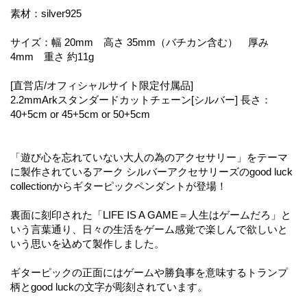
素材：silver925
サイズ：幅 20mm 高さ 35mm（バチカン含む） 厚み
4mm 重さ 約11g
[直営店/オフィシャルサイト限定付属品]
2.2mmArkスタンダードカットチェーン[シルバー] 長さ：
40+5cm or 45+5cm or 50+5cm
「遊び心を忘れていない大人の為のアクセサリー」をテーマ
に製作されているアーク シルバーアクセサリーズのgood luck
collectionからギターピックペンダントが登場！
裏面に刻印された「LIFE IS A GAME＝人生はゲームだろ」と
いう言葉通り、日々の生活をゲーム感覚で楽しんで欲しいと
いう思いを込めて製作しました。
ギターピックの正面にはゲームや勝負事を意味するトランプ
柄とgood luckの文字が彫刻されています。