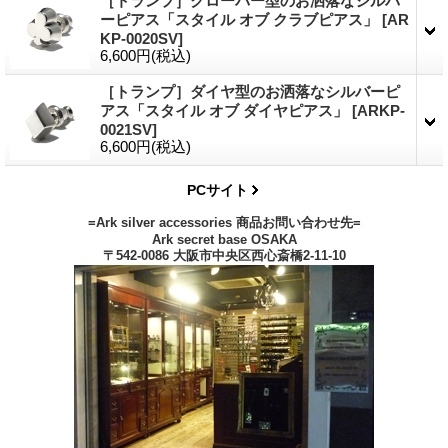
［トランプ］クローバー型のお洒落なシルバ
ーピアス「スタイル オブ クラブピアス」
[
AR
KP-0020SV
]
6,600円
(税込)
［トランプ］ダイヤ型のお洒落なシルバーピ
アス「スタイル オブ ダイヤピアス」
[
ARKP-
0021SV
]
6,600円
(税込)
PCサイト
=Ark silver accessories 商品お問い合わせ先=
Ark secret base OSAKA
〒542-0086 大阪市中央区西心斎橋2-11-10