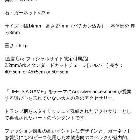
石：ガーネット×23pc
サイズ：幅14mm 高さ27mm（バチカン込み） 本体部分 厚
み3mm
重さ：6.1g
[直営店/オフィシャルサイト限定付属品]
2.2mmArkスタンダードカットチェーン[シルバー] 長さ：
40+5cm or 45+5cm or 50+5cm
「LIFE IS A GAME」をテーマにArk silver accessoriesが提案
する遊び心を忘れていない大人の為のアクセサリー。
トランプ柄をスタイリッシュで洗練されたアクセサリーとし
て再現されたハートのペンダントです。
ファッション感度の高いオシャレなデザインと、ガーネット
を贅沢にも23ピース使用した本物志向のスペックが魅力的。