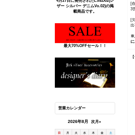
4月27日に発売されたLS&D02(レ
[
ザー シルバー デニムVo.02)の掲
3
載商品です。
[
出
※
に
最大70%OFFセール！！
【
営業カレンダー
2026年8月
次月»
日
月
火
水
木
金
土