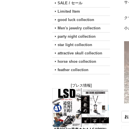
サ
SALE / セール
Limited Item
ク
good luck collection
Men's jewelry collection
小
party night collection
star light collection
attractive skull collection
horse shoe collection
feather collection
[プレス情報]
お