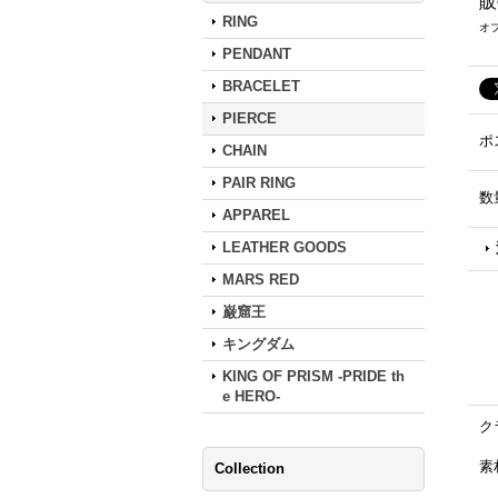
販
RING
オ
PENDANT
BRACELET
PIERCE
ポ
CHAIN
PAIR RING
数
APPAREL
LEATHER GOODS
MARS RED
巌窟王
キングダム
KING OF PRISM -PRIDE th
e HERO-
クラ
素材
Collection