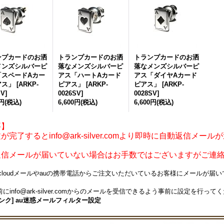
ンプカードのお洒
トランプカードのお洒
トランプカードのお洒
メンズシルバーピ
落なメンズシルバーピ
落なメンズシルバーピ
「スペードAカー
アス「ハートAカード
アス「ダイヤAカード
アス」
[
ARKP-
ピアス」
[
ARKP-
ピアス」
[
ARKP-
SV
]
0026SV
]
0028SV
]
0円
(税込)
6,600円
(税込)
6,600円
(税込)
要】
が完了するとinfo@ark-silver.comより即時に自動返信メー
返信メールが届いていない場合はお手数ではございますがご連
icloudメールやauの携帯電話からご注文いただいているお客様にメールが
にinfo@ark-silver.comからのメールを受信できるよう事前に設定を行って
ンク] au迷惑メールフィルター設定