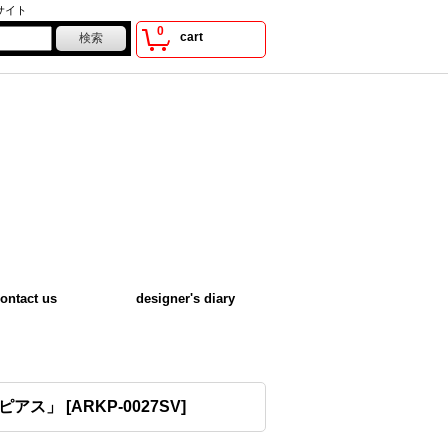
サイト
0
cart
ontact us
designer's diary
ピアス」
[
ARKP-0027SV
]