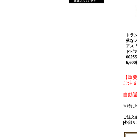
トラ
落な
アス
ドピ
0025
6,60
【重
ご注文
自動
※特に
ご注文前
[外部リ