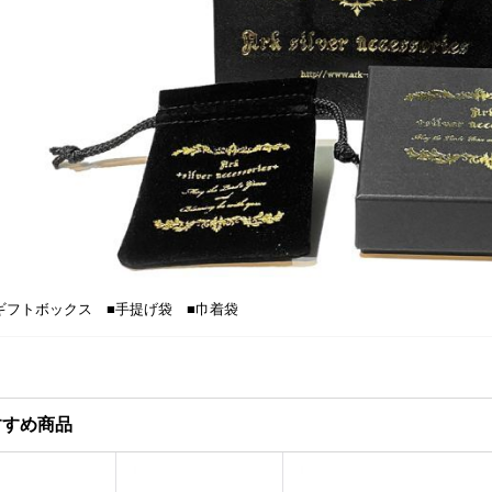
ギフトボックス ■手提げ袋 ■巾着袋
すすめ商品