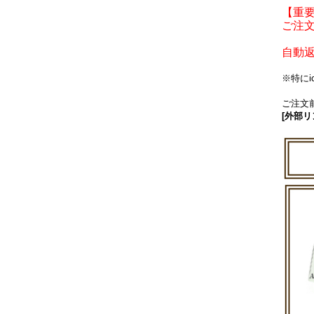
【重
ご注文
自動
※特に
ご注文前
[外部リ