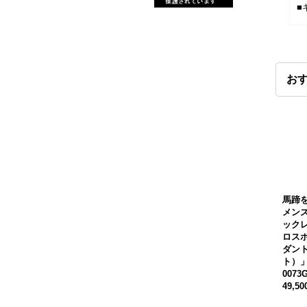
■
お
馬蹄
メン
ック
ロス
ダン
ト）
0073
49,5