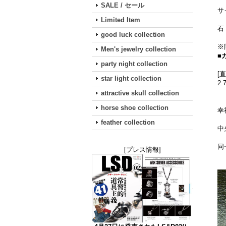
SALE / セール
サ
Limited Item
石
good luck collection
※
Men's jewelry collection
■
party night collection
[
star light collection
2
attractive skull collection
horse shoe collection
幸
feather collection
中
同
[プレス情報]