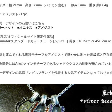
イズ：幅 21mm 高さ 38mm（バチカン含む） 厚み 5mm 重さ 約17.4g
：アメジスト×17pc
同一デザインの石違いはこちら
ガーネット
■オニキス
■アメジスト
直営店/オフィシャルサイト限定付属品]
.7mmArkスタンダードカットチェーン[シルバー] 長さ：40+5cm or 45+5cm or 
福を運んでくれる馬蹄モチーフをアメジストで華やかに彩った高級感と存在
央部分にはArkのメインモチーフであるシャドウクロスの彫刻が施されていま
一デザインの馬蹄リングもブランドを代表する人気アイテムとなっておりま