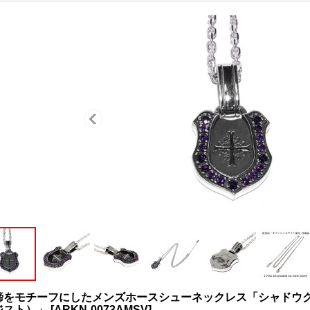
蹄をモチーフにしたメンズホースシューネックレス「シャドウ
ジスト）」
[
ARKN-0073AMSV
]