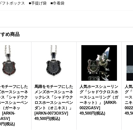
ギフトボックス ■手提げ袋 ■巾着袋
すすめ商品
をモチーフにした
馬蹄をモチーフにした
人気ホースシューリン
人気
ズホースシューネ
メンズホースシューネ
グ「シャドウクロスホ
グ「
レス「シャドウク
ックレス「シャドウク
ースシューリング（ガ
ース
ホースシューペン
ロスホースシューペン
ーネット）」
[
ARKR-
ニキ
ト（ガーネッ
ダント（オニキス）」
0022GASV
]
002
」
[
ARKN-
[
ARKN-0073OXSV
]
49,500円
(税込)
49,
GASV
]
49,500円
(税込)
00円
(税込)