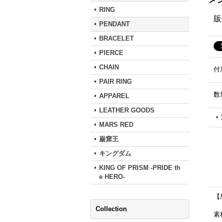
RING
販
PENDANT
BRACELET
PIERCE
CHAIN
付
PAIR RING
数
APPAREL
LEATHER GOODS
MARS RED
巌窟王
キングダム
KING OF PRISM -PRIDE th
e HERO-
【
Collection
素材