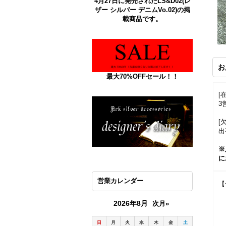
4月27日に発売されたLS&D02(レ
ザー シルバー デニムVo.02)の掲
載商品です。
お
最大70%OFFセール！！
[
3
[
出
※
に
営業カレンダー
【
2026年8月
次月»
日
月
火
水
木
金
土