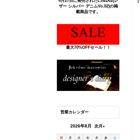
4月27日に発売されたLS&D02(レ
【
ザー シルバー デニムVo.02)の掲
載商品です。
最大70%OFFセール！！
営業カレンダー
2026年8月
次月»
日
月
火
水
木
金
土