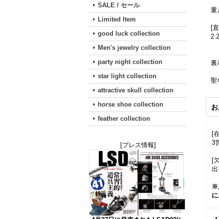
SALE / セール
重
Limited Item
[
good luck collection
2
Men's jewelry collection
party night collection
裏
star light collection
聖
attractive skull collection
horse shoe collection
お
feather collection
[
3
[プレス情報]
[
出
※
に