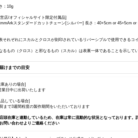
さ：10g
直営店/オフィシャルサイト限定付属品]
.2mmArkスタンダードカットチェーン[シルバー] 長さ：40+5cm or 45+5cm or 
表それぞれにスカルとクロスが刻印されているリバーシブルで使用できるコ
なるもの（クロス）と邪なるもの（スカル）は表裏一体であることを示して
届けまでの目安
在庫ありの場合]
営業日中に出荷いたします
欠品している場合]
荷まで3週間程度の製作期間をいただいております
店頭在庫と連動しているため、在庫は常に流動的な状況となっております。
お問い合わせよりご連絡ください