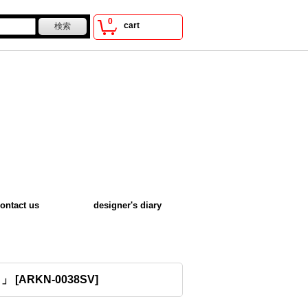
0
cart
ontact us
designer's diary
ト」
[
ARKN-0038SV
]