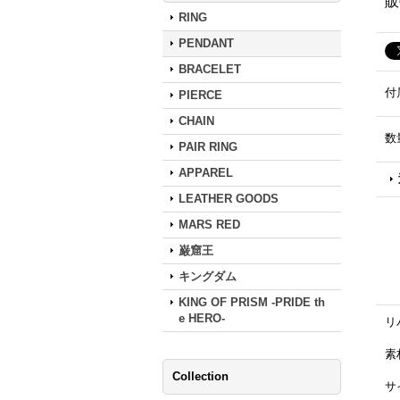
販
RING
PENDANT
BRACELET
付
PIERCE
CHAIN
数
PAIR RING
APPAREL
LEATHER GOODS
MARS RED
巌窟王
キングダム
KING OF PRISM -PRIDE th
e HERO-
リ
素材
Collection
サ