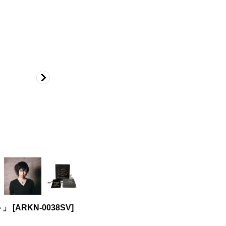
ト」
[
ARKN-0038SV
]