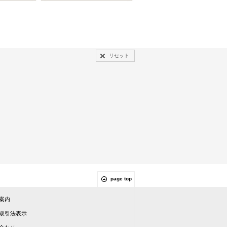
リセット
page top
案内
取引法表示