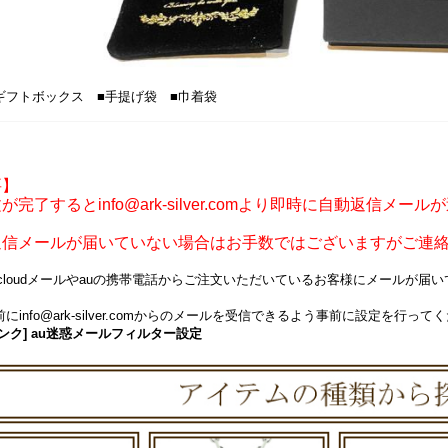
ギフトボックス ■手提げ袋 ■巾着袋
要】
が完了するとinfo@ark-silver.comより即時に自動返信メー
返信メールが届いていない場合はお手数ではございますがご連
icloudメールやauの携帯電話からご注文いただいているお客様にメールが
にinfo@ark-silver.comからのメールを受信できるよう事前に設定を行って
ンク] au迷惑メールフィルター設定