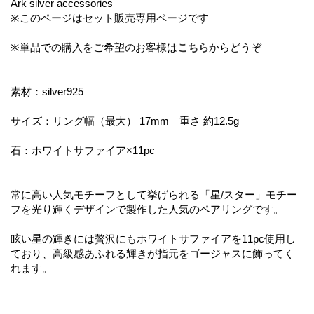
Ark silver accessories
※このページはセット販売専用ページです
※単品での購入をご希望のお客様は
こちら
からどうぞ
素材：silver925
サイズ：リング幅（最大） 17mm 重さ 約12.5g
石：ホワイトサファイア×11pc
常に高い人気モチーフとして挙げられる「星/スター」モチー
フを光り輝くデザインで製作した人気のペアリングです。
眩い星の輝きには贅沢にもホワイトサファイアを11pc使用し
ており、高級感あふれる輝きが指元をゴージャスに飾ってく
れます。