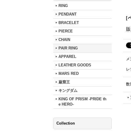
RING
PENDANT
［
BRACELET
販
PIERCE
CHAIN
PAIR RING
APPAREL
メ
LEATHER GOODS
レ
MARS RED
巌窟王
数
キングダム
KING OF PRISM -PRIDE th
e HERO-
Collection