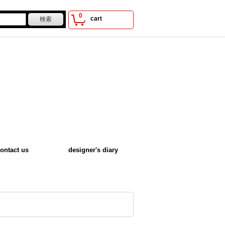
0
cart
ontact us
designer's diary