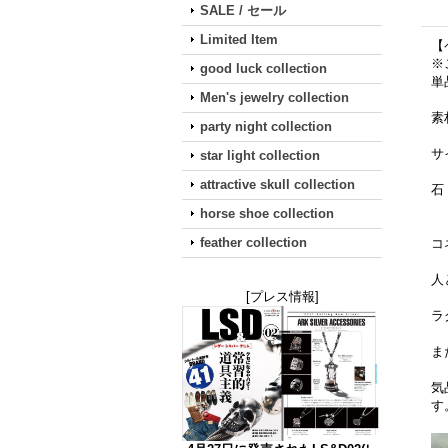
SALE / セール
Limited Item
【ペ
※
good luck collection
単
Men's jewelry collection
素材
party night collection
サ
star light collection
attractive skull collection
石
horse shoe collection
feather collection
コ
人
[プレス情報]
ラ
ま
気
す