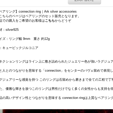
アリング】connection ring｜Ark silver accessories
こちらのページはペアリングのセット販売となります。
品での購入をご希望のお客様は
こちら
からどうぞ
：silver925
イズ：リング幅 9mm 重さ 約12g
：キュービックジルコニア
ネクションリングはライン上に敷き詰められたジュエリー色が強いラグジュ
と人とのつながりを意味する「connection」をセンターのパヴェ留めで表現
グジュアリーな感覚を持つ このリングは石留めから磨きまで全ての工程で丁
た、優雅な輝きを放つこのリングは男性だけでなく多くの女性からも支持を
品の高いデザイン性とつながりを意味する connection ringは上質なペ
。