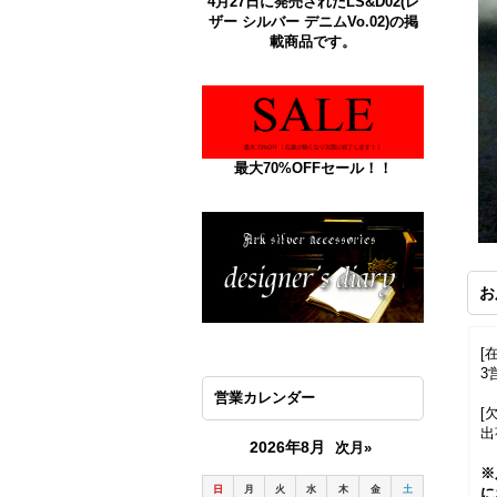
4月27日に発売されたLS&D02(レ
ザー シルバー デニムVo.02)の掲
載商品です。
最大70%OFFセール！！
お
[
3
営業カレンダー
[
出
2026年8月
次月»
※
日
月
火
水
木
金
土
に