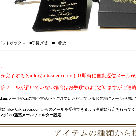
ギフトボックス ■手提げ袋 ■巾着袋
要】
が完了するとinfo@ark-silver.comより即時に自動返信メー
返信メールが届いていない場合はお手数ではございますがご連
icloudメールやauの携帯電話からご注文いただいているお客様にメールが
にinfo@ark-silver.comからのメールを受信できるよう事前に設定を行って
ンク] au迷惑メールフィルター設定