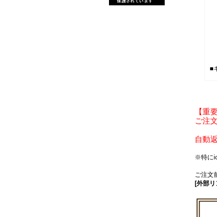
■
【重
ご注文
自動
※特に
ご注文前
[外部リ