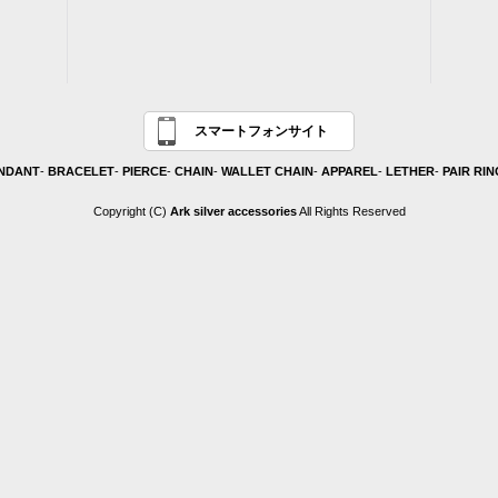
スマートフォンサイト
NDANT
-
BRACELET
-
PIERCE
-
CHAIN
-
WALLET CHAIN
-
APPAREL
-
LETHER
-
PAIR RIN
Copyright (C)
Ark silver accessories
All Rights Reserved