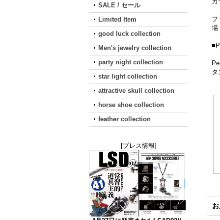
カ
SALE / セール
フ
Limited Item
場
good luck collection
■P
Men's jewelry collection
party night collection
P
タ
star light collection
attractive skull collection
horse shoe collection
feather collection
[プレス情報]
お