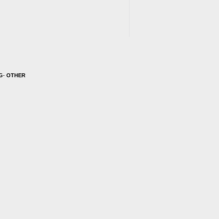
G
-
OTHER