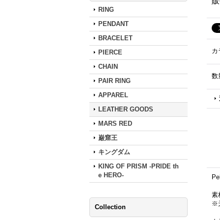
販
RING
PENDANT
BRACELET
カ
PIERCE
CHAIN
数
PAIR RING
APPAREL
LEATHER GOODS
MARS RED
巌窟王
キングダム
KING OF PRISM -PRIDE th
e HERO-
Pe
素材
※
Collection