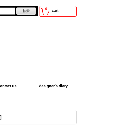
0
cart
ontact us
designer's diary
]