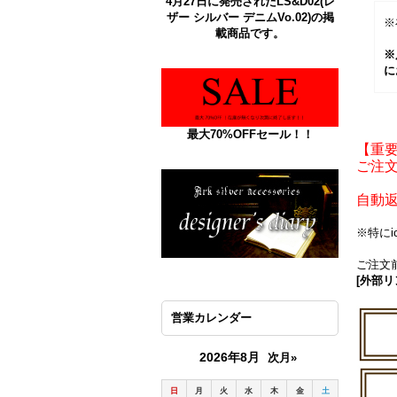
4月27日に発売されたLS&D02(レ
ザー シルバー デニムVo.02)の掲
※
載商品です。
※
に
最大70%OFFセール！！
【重
ご注文
自動
※特に
ご注文前
[外部リ
営業カレンダー
2026年8月
次月»
日
月
火
水
木
金
土