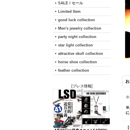
SALE / セール
Limited Item
good luck collection
Men's jewelry collection
party night collection
star light collection
attractive skull collection
horse shoe collection
feather collection
お
[プレス情報]
※
※
に
【