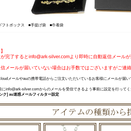
ギフトボックス ■手提げ袋 ■巾着袋
要】
が完了するとinfo@ark-silver.comより即時に自動返信メー
返信メールが届いていない場合はお手数ではございますがご連
icloudメールやauの携帯電話からご注文いただいているお客様にメールが
にinfo@ark-silver.comからのメールを受信できるよう事前に設定を行って
ンク] au迷惑メールフィルター設定