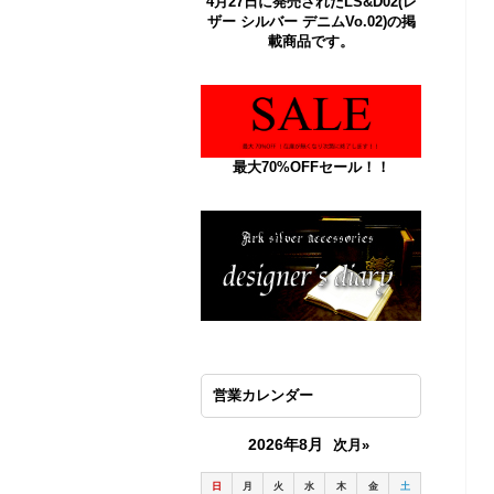
4月27日に発売されたLS&D02(レ
ザー シルバー デニムVo.02)の掲
載商品です。
最大70%OFFセール！！
営業カレンダー
2026年8月
次月»
日
月
火
水
木
金
土