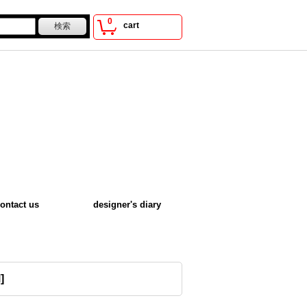
0
cart
ontact us
designer's diary
M
]