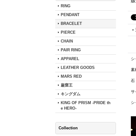
販
RING
PENDANT
BRACELET
PIERCE
CHAIN
PAIR RING
APPAREL
シ
LEATHER GOODS
素材
MARS RED
石
巌窟王
サ
キングダム
シ
KING OF PRISM -PRIDE th
e HERO-
Collection